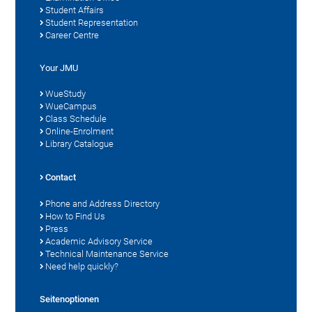
Student Affairs
Student Representation
Career Centre
Your JMU
WueStudy
WueCampus
Class Schedule
Online-Enrolment
Library Catalogue
Contact
Phone and Address Directory
How to Find Us
Press
Academic Advisory Service
Technical Maintenance Service
Need help quickly?
Seitenoptionen