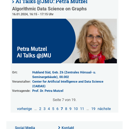
AI Talks @JMU: Petra Mutzel
Algorithmic Data Science on Graphs
16.01.2024, 16:15 - 17:15 Uhr
Ort:
Hubland Süd, Geb. Z6 (Zentrales Hörsaal- u.
Seminargebäude)
, 00.002
Veranstalter:
Center for Artificial Intelligence and Data Science
(CAIDAS)
Vortragende:
Prof. Dr. Petra Mutzel
Seite 7 von 19.
vorherige
…
2
3
4
5
6
7
8
9
10
11
…
19
nächste
Social Media
Kontakt